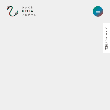
かまくらULTLAプログラム
Ｕ
Ｌ
Ｔ
Ｌ
Ａ
へ
登
録